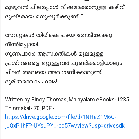
മുഴുവൻ ചിലപ്പോൾ വിഷമാക്കാനുള്ള കഴിവ്
ദുഷ്‌ടരായ മനുഷ്യർക്കുണ്ട് "
അവറ്റകൾ തിരികെ പഴയ തോട്ടിലേക്കു
നീന്തിപ്പോയി.
ഗുണപാഠം: ആസക്തികൾ മൂലമുള്ള
പ്രശ്നങ്ങളെ മറ്റുള്ളവർ ചൂണ്ടിക്കാട്ടിയാലും
ചിലർ അവയെ അവഗണിക്കാറുണ്ട്.
ദുരിതമാവാം ഫലം!
Written by Binoy Thomas, Malayalam eBooks-1235
Thinmakal- 70, PDF -
https://drive.google.com/file/d/1NHeZ1M6Q-
jJQxP1hFP-UYsuPY_-pd57w/view?usp=drivesdk