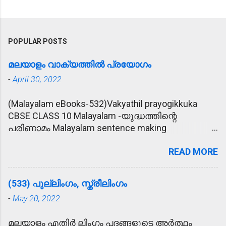
POPULAR POSTS
മലയാളം വാക്യത്തിൽ പ്രയോഗം
-
April 30, 2022
(Malayalam eBooks-532)Vakyathil prayogikkuka
CBSE CLASS 10 Malayalam -യുദ്ധത്തിന്റെ
പരിണാമം Malayalam sentence making
(വാക്യത്തിൽ പ്രയോഗിക്കുക) 1. പ്രീണിപ്പിക്കുക -
READ MORE
കാര്യം സാധിക്കാൻ വേണ്ടി രാമു
ഉദ്യോഗസ്ഥനെ പ്രീണിപ്പിക്കാൻ ശ്രമിച്ചു. 2.
മോഹാലസ്യപ്പെടുക - മകന്റെ അപകട വാർത്ത
(533) പുല്ലിംഗം, സ്ത്രീലിംഗം
കേട്ട് അമ്മ മോഹാലസ്യപ്പെട്ടു. 3. ഹൃദയോന്നതി -
-
May 20, 2022
കൂട്ടുകാരുടെ ഹൃദയോന്നതി മൂലം രാമുവിന്
പുതിയ വീട് ലഭിച്ചു. 4. ആശ്ലേഷിക്കുക -
മലയാളം എതിർ ലിംഗം പദങ്ങളുടെ അർത്ഥം
ഓട്ടമൽസരത്തിൽ സമ്മാനം കിട്ടിയ രാമുവിനെ