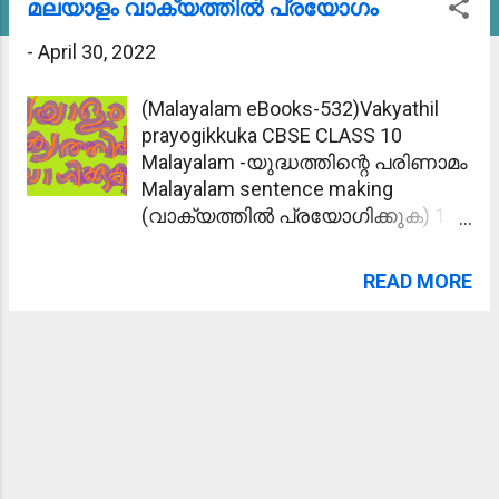
മലയാളം വാക്യത്തിൽ പ്രയോഗം
s
-
April 30, 2022
t
s
(Malayalam eBooks-532)Vakyathil
prayogikkuka CBSE CLASS 10
Malayalam -യുദ്ധത്തിന്റെ പരിണാമം
Malayalam sentence making
(വാക്യത്തിൽ പ്രയോഗിക്കുക) 1.
പ്രീണിപ്പിക്കുക - കാര്യം
സാധിക്കാൻ വേണ്ടി രാമു
READ MORE
ഉദ്യോഗസ്ഥനെ പ്രീണിപ്പിക്കാൻ
ശ്രമിച്ചു. 2. മോഹാലസ്യപ്പെടുക -
മകന്റെ അപകട വാർത്ത കേട്ട് അമ്മ
മോഹാലസ്യപ്പെട്ടു. 3.
ഹൃദയോന്നതി - കൂട്ടുകാരുടെ
ഹൃദയോന്നതി മൂലം രാമുവിന്
പുതിയ വീട് ലഭിച്ചു. 4.
ആശ്ലേഷിക്കുക -