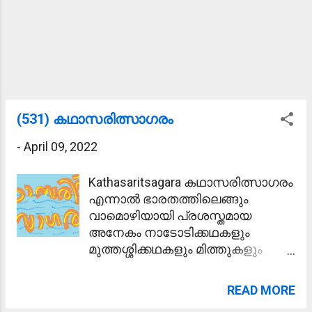
ഓട്ടമൽസരത്തിൽ സമ്മാനം കിട്ടിയ
രാമുവിനെ അമ്മ ആശ്ലേഷിച്ചു. 5.
ജനസഹസ്രം - തൃശൂർ പൂരത്തിന്
ജനസഹസ്രങ്ങൾ സാക്ഷിയായി. 6.
വ്യതിഥനാകുക - പരീക്ഷയിൽ
മാർക്കു കുറഞ്ഞതിൽ രാമു
വ്യതിഥനായി. 7. പേടിച്ചരണ്ടു -
(531) കഥാസരിത്സാഗരം
പോലീസിനെ കണ്ട കള്ളന്മാർ
പേടിച്ചരണ്ട് ഓടിയൊളിച്ചു. 8.
-
April 09, 2022
ലംഘിക്കുക - ഗതാഗതനിയമങ്ങൾ
ലംഘിക്കുന്നത് കുറ്റകരമാണ്. 9.
Kathasaritsagara കഥാസരിത്സാഗരം
നിറവേറ്റുക - അമ്മയുടെ ആഗ്രഹം
എന്നാൽ ഭാരതത്തിലെങ്ങും
നിറവേറ്റാനായി രാമു പഠിച്ച്
വാമൊഴിയായി പ്രശസ്തമായ
ഡോക്ടറായി. 10. ശുണ്ഠി - പുതിയ
അനേകം നാടോടിക്കഥകളും
സൈക്കിൾ വാങ്ങാത്തതിനാൽ രാമു
മുത്തശ്ശിക്കഥകളും മിത്തുകളും
അമ്മയോടു ശുണ്ഠിയെടുത്തു. 11.
അടങ്ങിയ മഹാ സാഗരമാണ്.
പ്രതിസംഹരിക്കുക - നദീജലം
അതിൽ ജാതക കഥകളും
READ MORE
പങ്കിടാമെന്നു രാജാവ്
ഈസോപ് കഥകളും പഞ്ചതന്ത്ര
തീരുമാനിച്ചതു