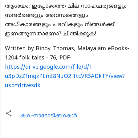
ആശയം: ഇപ്പോഴത്തെ ചില സാഹചര്യങ്ങളും
സന്ദർഭങ്ങളും അവസരങ്ങളും
അധികാരങ്ങളും പദവികളും നിങ്ങൾക്ക്
ഇണങ്ങുന്നതാണോ? ചിന്തിക്കുക!
Written by Binoy Thomas, Malayalam eBooks-
1204 folk tales - 76, PDF-
https://drive.google.com/file/d/1-
u3pDzZfmgzPLmI8NuO2i1tcVR3ADkTY/view?
usp=drivesdk
കഥ -നാടോടിക്കഥകള്‍