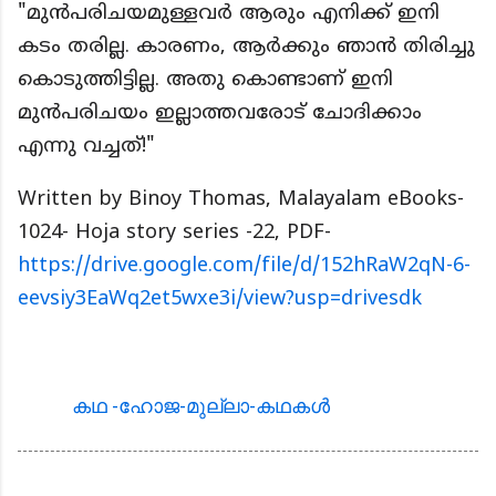
"മുൻപരിചയമുള്ളവർ ആരും എനിക്ക് ഇനി
കടം തരില്ല. കാരണം, ആർക്കും ഞാൻ തിരിച്ചു
കൊടുത്തിട്ടില്ല. അതു കൊണ്ടാണ് ഇനി
മുൻപരിചയം ഇല്ലാത്തവരോട് ചോദിക്കാം
എന്നു വച്ചത്!"
Written by Binoy Thomas, Malayalam eBooks-
1024- Hoja story series -22, PDF-
https://drive.google.com/file/d/152hRaW2qN-6-
eevsiy3EaWq2et5wxe3i/view?usp=drivesdk
കഥ -ഹോജ-മുല്ലാ-കഥകള്‍