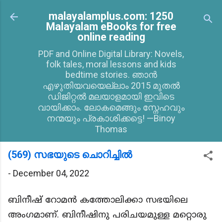
Skip to main content
malayalamplus.com: 1250
Malayalam eBooks for free
online reading
PDF and Online Digital Library: Novels,
folk tales, moral lessons and kids
bedtime stories. ഞാൻ
എഴുതിയവയെല്ലാം 2015 മുതൽ
ഡിജിറ്റൽ മലയാളമായി ഇവിടെ
വായിക്കാം. ലോകമെങ്ങും സ്നേഹവും
നന്മയും പ്രകാശിക്കട്ടെ! —Binoy
Thomas
(569) സഭയുടെ ചൊറിച്ചിൽ
-
December 04, 2022
ബിനീഷ് റോമൻ കത്തോലിക്കാ സഭയിലെ
അംഗമാണ്. ബിനീഷിനു പരിചയമുള്ള മറ്റൊരു