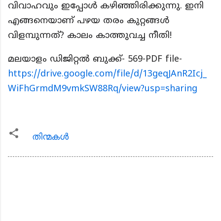
വിവാഹവും ഇപ്പോൾ കഴിഞ്ഞിരിക്കുന്നു.
ഇനി
എങ്ങനെയാണ് പഴയ തരം കുറ്റങ്ങൾ
വിളമ്പുന്നത്? കാലം കാത്തുവച്ച നീതി!
മലയാളം ഡിജിറ്റൽ ബുക്ക്- 569-PDF file-
https://drive.google.com/file/d/13geqJAnR2Icj_
WiFhGrmdM9vmkSW88Rq/view?usp=sharing
തിന്മകള്‍