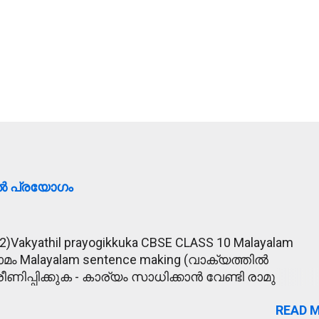
ിൽ പ്രയോഗം
2)Vakyathil prayogikkuka CBSE CLASS 10 Malayalam
ാമം Malayalam sentence making (വാക്യത്തിൽ
ീണിപ്പിക്കുക - കാര്യം സാധിക്കാൻ വേണ്ടി രാമു
്പിക്കാൻ ശ്രമിച്ചു. 2. മോഹാലസ്യപ്പെടുക - മകന്റെ
READ 
 അമ്മ മോഹാലസ്യപ്പെട്ടു. 3. ഹൃദയോന്നതി -