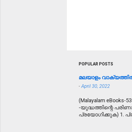
POPULAR POSTS
മലയാളം വാക്യത്ത
-
April 30, 2022
(Malayalam eBooks-53
-യുദ്ധത്തിന്റെ പരിണ
പ്രയോഗിക്കുക) 1. പ്ര
ഉദ്യോഗസ്ഥനെ പ്രീണിപ
അപകട വാർത്ത കേട്ട്