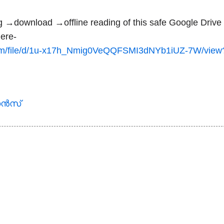
g →download →offline reading of this safe Google Driv
here-
.com/file/d/1u-x17h_Nmig0VeQQFSMI3dNYb1iUZ-7W/view
്‍സ്