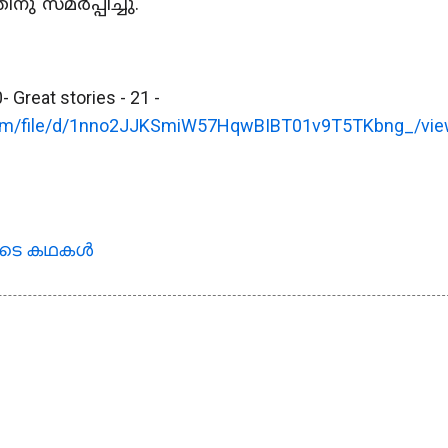
നു സമർപ്പിച്ചു.
Great stories - 21 -
e.com/file/d/1nno2JJKSmiW57HqwBIBT01v9T5TKbng_/vi
ുടെ കഥകള്‍