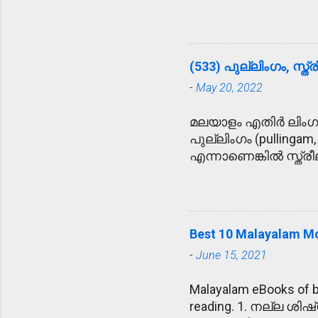
ഉദ്യോഗസ്ഥനെ പ്രീണിപ
അപകട വാർത്ത കേട്ട്
കൂട്ടുകാരുടെ ഹൃദയോന്
ആശ്ലേഷിക്കുക - ഓട
(533) പുല്ലിംഗം, സ്ത്
ആശ്ലേഷിച്ചു. 5. 
-
May 20, 2022
സാക്ഷിയായി. 6. വ്
വ്യതിഥനായി. 7. പേടിച
മലയാളം എതിർ ലിംഗ
ഓടിയൊളിച്ചു. 8. ലം
പുല്ലിംഗം (pullingam,
9. നിറവേറ്റുക - അമ്
എന്നാണെങ്കിൽ സ്ത്രീല
10. ശുണ്ഠി - പുതി
സ്‌ത്രീപുരുഷഭേദം ത
ശുണ്ഠിയെടുത്തു. 11.
എന്നു പറയുന്നു. കള
തീരുമാനിച്ചതു ശത്ര
ആണും പെണ്ണും ചേർന്
- പത്തു ദിവസത്തെ 
എതിർലിംഗം? പരീക്ഷക
Best 10 Malayalam Mo
ഏറെ പ്രയോജനപ്പെടു
-
June 15, 2021
ചോദ്യത്തിൽ നൽകി അ
opposite genders (എ
Malayalam eBooks of bes
അമ്മ അനിയൻ - അനി
reading. 1. നല്ല ശ
അഭിഭാഷക അധിപൻ 