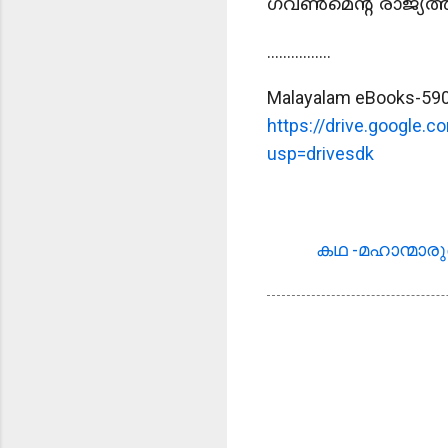
ഗവൺമെന്റ് രാജ്യത്തി
................
Malayalam eBooks-590- 
https://drive.googl
usp=drivesdk
കഥ -മഹാന്മാര