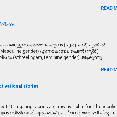
്പിക്കാൻ ശ്രമിച്ചു. 2. മോഹാലസ്യപ്പെടുക - മകന്റെ
READ 
 അമ്മ മോഹാലസ്യപ്പെട്ടു. 3. ഹൃദയോന്നതി -
നതി മൂലം രാമുവിന് പുതിയ വീട് ലഭിച്ചു. 4.
്ടമൽസരത്തിൽ സമ്മാനം കിട്ടിയ രാമുവിനെ അമ്മ
രീലിംഗം
ജനസഹസ്രം - തൃശൂർ പൂരത്തിന് ജനസഹസ്രങ്ങൾ
യതിഥനാകുക - പരീക്ഷയിൽ മാർക്കു കുറഞ്ഞതിൽ രാമു
്ചരണ്ടു - പോലീസിനെ കണ്ട കള്ളന്മാർ പേടിച്ചരണ്ട്
ം പദങ്ങളുടെ അർത്ഥം ആൺ (പുരുഷൻ) എങ്കിൽ
ഘിക്കുക - ഗതാഗതനിയമങ്ങൾ ലംഘിക്കുന്നത് കുറ്റകരമ
 Masculine gender) എന്നാകുന്നു. പെൺ (സ്ത്രീ)
മയുടെ ആഗ്രഹം നിറവേറ്റാനായി രാമു പഠിച്ച് ഡോക്ടറായ
ിംഗം (sthreelingam, feminine gender) ആകുന്നു.
യ സൈക്കിൾ വാങ്ങാത്തതിനാൽ രാമു അമ്മയോടു
ിരിച്ചു പറയാൻ പറ്റാത്തവയെ നപുംസകലിംഗം (neuter)
 പ്രതിസംഹരിക്കുക - നദീജലം പങ്കിടാമെന്നു രാജാവ്
READ 
്ളൻ - കള്ളി - കള്ളം എന്നിവ യഥാക്രമം ഒരു ഉദാഹരണം
ുരാജ്യത്തിന്റെ പോർവിളി പ്രതിസംഹരിച്ചു. 12. നിര
നതിനെ ഉഭയ ലിംഗം (bisexual) എന്നും പറയും. എന്ത
ധ്യാനത്തിന്റെ ഫലമായി സന്യാസി ന...
ളിലും മറ്റും വിദ്യാർഥികൾക്കും ഉദ്യോഗാർഥികൾക്ക
tivational stories
ന്ന ഒന്നാണിത്. അതായത്, മേൽപറഞ്ഞവ ഏതെങ്കിലു
തിനു പറ്റുന്ന എതിരായ ലിംഗം എഴുതണം. List of
തിർ ലിംഗം ലിസ്റ്റ് ) അധ്യാപകൻ - അധ്യാപിക അച്ഛൻ -
t 10 inspiring stories are now available for 1 hour onli
യത്തി ആൺകുട്ടി - പെൺകുട്ടി അഭിഭാഷകൻ -
ിഷ്യൻ സിൽബാരിപുരം രാജ്യം വീരവർമ്മൻ ഭരിച്ചിരുന്ന
- അധിപ അവൻ - അവൾ അനിയൻ - അനിയത്തി അന