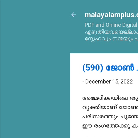
malayalamplus.
PDF and Online Digita
എഴുതിയവയെല്ലാം 2
സ്നേഹവും നന്മയും പ
(590) ജോൺ 
-
December 15, 2022
അമേരിക്കയിലെ ആപ്
വ്യക്തിയാണ് ജോൺ ച
പരിസരത്തും പൂന്തോട്
ഈ രംഗത്തേക്കു കടന