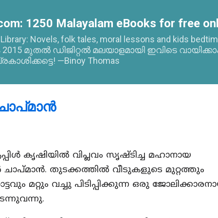
Skip to main content
com: 1250 Malayalam eBooks for free onl
l Library: Novels, folk tales, moral lessons and kids bed
015 മുതൽ ഡിജിറ്റൽ മലയാളമായി ഇവിടെ വായിക്കാ
്രകാശിക്കട്ടെ! —Binoy Thomas
ചാപ്മാൻ
പിൾ കൃഷിയിൽ വിപ്ലവം സൃഷ്ടിച്ച മഹാനായ
ാപ്മാൻ. തുടക്കത്തിൽ വീടുകളുടെ മുറ്റത്തും
ടവും മറ്റും വച്ചു പിടിപ്പിക്കുന്ന ഒരു ജോലിക്കാരന
്നുവന്നു.