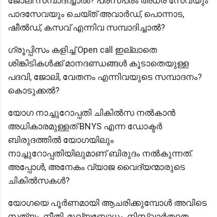
ജോലി സമ്പാദിച്ചാൽ? പരസ്പരം അധര സേവയും
പാദസേവയും ചെയ്ത് അവാർഡ്, പൊന്നാട,
ഷീൽഡ്, കസവ് എന്നിവ സമ്പാദിച്ചാൽ?
ഗ്രൂപ്പിസം കളിച്ച് Open call ഇല്ലാതെ
ശിങ്കിടികൾക്ക് മാനദണ്ഡങ്ങൾ കൂടാതെയുള്ള
പദവി, ജോലി, വേതനം എന്നിവയുടെ സമ്പാദനം?
കൊടുക്കൽ?
യോഗ നാച്ചുറോപ്പതി ചികിൽസ നൽകാൻ
അധികാരമുള്ളത് BNYS എന്ന ഡോക്ടർ
ബിരുദത്തിൽ യോഗയിലും
നാച്ചുറോപ്പതിയിലുമാണ് ബിരുദം നൽകുന്നത്.
അപ്പോൾ, അനേകം വ്യാജ വൈദ്യന്മാരുടെ
ചികിൽസകൾ?
യോഗയെ പൂർണമായി ആചരിക്കുമ്പോൾ അവിടെ
സത്യം, നീതി, മൂല്യബോധം, നിസ്വാർത്ഥത,