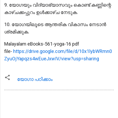
9. യോഗയും വിദ്യാഭ്യാസവും കൊണ്ട് കണ്ണിന്റെ
കാഴ്ചക്കപ്പുറം ഉൾക്കാഴ്ച നേടുക.
10. യോഗയിലൂടെ ആന്തരിക വികാസം നേടാൻ
ശ്രമിക്കുക.
Malayalam eBooks-561-yoga-16 pdf
file-
https://drive.google.com/file/d/10x1lybWRmn0
ZyuOjYapqzs4wEueJxwIV/view?usp=sharing
യോഗാ പഠിക്കാം