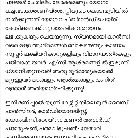
പദങ്ങൾ ചേരില്ല. ലോകമെങ്ങും യോഗാ
കച്ചവടക്കാരാണ് പ്രശസ്തിയുടെ കൊടുമുടിയിൽ
നിൽക്കുന്നത്. യോഗ വച്ച് ബ്രാൻഡ് ചെയ്ത്
കോടിക്കണക്കിനു വാർഷിക വരുമാനം
ലഭിക്കുകയും ചെയ്യുന്നു. സ്വന്തമായി കറൻസി
വരെ ഉള്ള ആശ്രമങ്ങൾ ലോകമെങ്ങും കാണാം!
സൂപ്പർ ലക്ഷ്വറി കാറുകളിലും വിമാനയാത്രകളും
പതിവാക്കിയവർ! എ/സി ആശ്രമങ്ങളിൽ ഇരുന്ന്
ധ്യാനിക്കുന്നവർ! അതു ദുർമാതൃകയാക്കി
മറ്റുള്ളവർ മഠങ്ങളും ആശ്രമങ്ങളും പണിത്
വളരാൻ അത്യാഗ്രഹിക്കുന്നു!
ഇനി മണിപ്പാൽ യൂണിവേഴ്സിറ്റിയിലെ മുൻ വൈസ്
ചാൻസിലർ, കാർഡിയോളജിസ്റ്റ്,
ഡോ.ബി.സി.റോയ് നാഷണൽ അവാർഡ്,
പത്മഭൂഷൺ, പത്മവിഭൂഷൺ- ജേതാവ്
എന്നിങ്ങനെയുള്ള ഡോ.ബി.എം. ഹെഗ്ഡെ