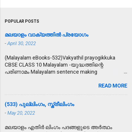
POPULAR POSTS
മലയാളം വാക്യത്തിൽ പ്രയോഗം
-
April 30, 2022
(Malayalam eBooks-532)Vakyathil prayogikkuka
CBSE CLASS 10 Malayalam -യുദ്ധത്തിന്റെ
പരിണാമം Malayalam sentence making
(വാക്യത്തിൽ പ്രയോഗിക്കുക) 1. പ്രീണിപ്പിക്കുക -
READ MORE
കാര്യം സാധിക്കാൻ വേണ്ടി രാമു
ഉദ്യോഗസ്ഥനെ പ്രീണിപ്പിക്കാൻ ശ്രമിച്ചു. 2.
മോഹാലസ്യപ്പെടുക - മകന്റെ അപകട വാർത്ത
(533) പുല്ലിംഗം, സ്ത്രീലിംഗം
കേട്ട് അമ്മ മോഹാലസ്യപ്പെട്ടു. 3. ഹൃദയോന്നതി -
-
May 20, 2022
കൂട്ടുകാരുടെ ഹൃദയോന്നതി മൂലം രാമുവിന്
പുതിയ വീട് ലഭിച്ചു. 4. ആശ്ലേഷിക്കുക -
മലയാളം എതിർ ലിംഗം പദങ്ങളുടെ അർത്ഥം
ഓട്ടമൽസരത്തിൽ സമ്മാനം കിട്ടിയ രാമുവിനെ