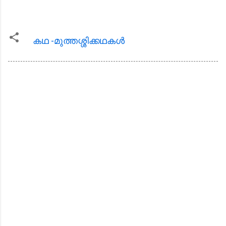
കഥ -മുത്തശ്ശിക്കഥകള്‍