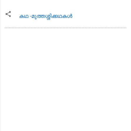
കഥ -മുത്തശ്ശിക്കഥകള്‍