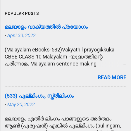
POPULAR POSTS
മലയാളം വാക്യത്തിൽ പ്രയോഗം
-
April 30, 2022
(Malayalam eBooks-532)Vakyathil prayogikkuka
CBSE CLASS 10 Malayalam -യുദ്ധത്തിന്റെ
പരിണാമം Malayalam sentence making
(വാക്യത്തിൽ പ്രയോഗിക്കുക) 1. പ്രീണിപ്പിക്കുക -
READ MORE
കാര്യം സാധിക്കാൻ വേണ്ടി രാമു
ഉദ്യോഗസ്ഥനെ പ്രീണിപ്പിക്കാൻ ശ്രമിച്ചു. 2.
മോഹാലസ്യപ്പെടുക - മകന്റെ അപകട വാർത്ത
(533) പുല്ലിംഗം, സ്ത്രീലിംഗം
കേട്ട് അമ്മ മോഹാലസ്യപ്പെട്ടു. 3. ഹൃദയോന്നതി -
-
May 20, 2022
കൂട്ടുകാരുടെ ഹൃദയോന്നതി മൂലം രാമുവിന്
പുതിയ വീട് ലഭിച്ചു. 4. ആശ്ലേഷിക്കുക -
മലയാളം എതിർ ലിംഗം പദങ്ങളുടെ അർത്ഥം
ഓട്ടമൽസരത്തിൽ സമ്മാനം കിട്ടിയ രാമുവിനെ
ആൺ (പുരുഷൻ) എങ്കിൽ പുല്ലിംഗം (pullingam,
അമ്മ ആശ്ലേഷിച്ചു. 5. ജനസഹസ്രം - തൃശൂർ