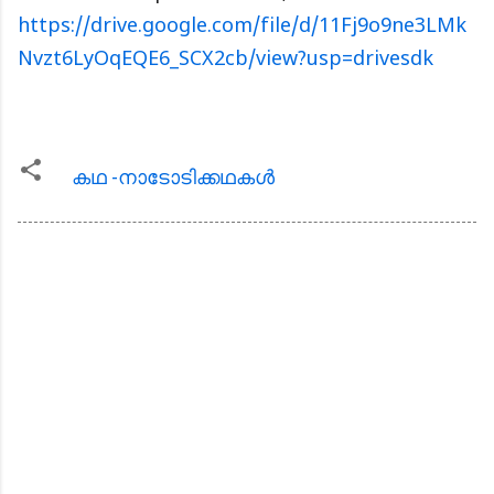
https://drive.google.com/file/d/11Fj9o9ne3LMk
Nvzt6LyOqEQE6_SCX2cb/view?usp=drivesdk
കഥ -നാടോടിക്കഥകള്‍