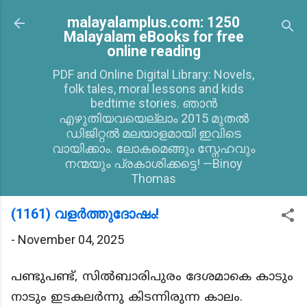
Skip to main content
malayalamplus.com: 1250
Malayalam eBooks for free
online reading
PDF and Online Digital Library: Novels,
folk tales, moral lessons and kids
bedtime stories. ഞാൻ
എഴുതിയവയെല്ലാം 2015 മുതൽ
ഡിജിറ്റൽ മലയാളമായി ഇവിടെ
വായിക്കാം. ലോകമെങ്ങും സ്നേഹവും
നന്മയും പ്രകാശിക്കട്ടെ! —Binoy
Thomas
(1161) വളർത്തുദോഷം!
-
November 04, 2025
പണ്ടുപണ്ട്, സിൽബാരിപുരം ദേശമാകെ കാടും
നാടും ഇടകലർന്നു കിടന്നിരുന്ന കാലം.