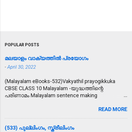
POPULAR POSTS
മലയാളം വാക്യത്തിൽ പ്രയോഗം
-
April 30, 2022
(Malayalam eBooks-532)Vakyathil prayogikkuka
CBSE CLASS 10 Malayalam -യുദ്ധത്തിന്റെ
പരിണാമം Malayalam sentence making
(വാക്യത്തിൽ പ്രയോഗിക്കുക) 1. പ്രീണിപ്പിക്കുക -
READ MORE
കാര്യം സാധിക്കാൻ വേണ്ടി രാമു
ഉദ്യോഗസ്ഥനെ പ്രീണിപ്പിക്കാൻ ശ്രമിച്ചു. 2.
മോഹാലസ്യപ്പെടുക - മകന്റെ അപകട വാർത്ത
(533) പുല്ലിംഗം, സ്ത്രീലിംഗം
കേട്ട് അമ്മ മോഹാലസ്യപ്പെട്ടു. 3. ഹൃദയോന്നതി -