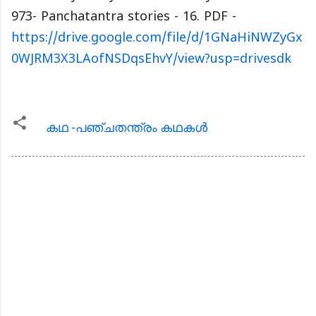
973- Panchatantra stories - 16. PDF -
https://drive.google.com/file/d/1GNaHiNWZyGx
0WJRM3X3LAofNSDqsEhvY/view?usp=drivesdk
കഥ -പഞ്ചതന്ത്രം കഥകള്‍