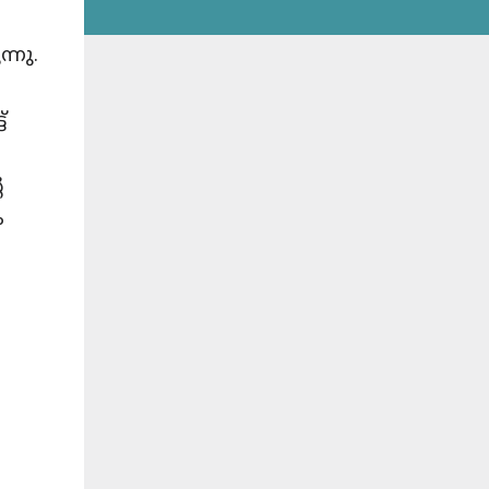
്നു.
്
െ
ം