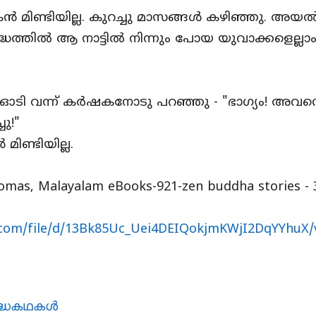
ിണ്ടിയില്ല. കുറച്ചു മാസങ്ങൾ കഴിഞ്ഞു. അയ
ദ്ധത്തിൽ ആ നാട്ടിൽ നിന്നും പോയ യുവാക്കളെല്ലാ
ി വന്ന് കർഷകനോടു പറഞ്ഞു - "ഭാഗ്യം! അവന്
ചു!"
ണ്ടിയില്ല.
omas, Malayalam eBooks-921-zen buddha stories - 
e.com/file/d/13Bk85Uc_Uei4DEIQokjmKWjI2DqYYhuX/
്ധകഥകള്‍