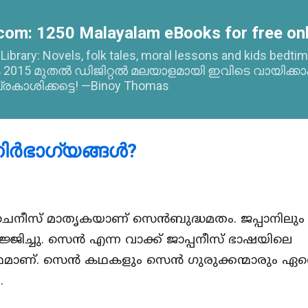
Skip to main content
com: 1250 Malayalam eBooks for free onl
l Library: Novels, folk tales, moral lessons and kids bed
015 മുതൽ ഡിജിറ്റൽ മലയാളമായി ഇവിടെ വായിക്കാ
്രകാശിക്കട്ടെ! —Binoy Thomas
നിർഭാഗ്യങ്ങൾ?
ചൈനീസ് മാതൃകയാണ് സെൻബുദ്ധമതം. ജപ്പാനിലും
ജിച്ചു. സെൻ എന്ന വാക്ക് ജാപ്പനീസ് ഭാഷയിലെ
്ഥമാണ്. സെൻ കഥകളും സെൻ ഗുരുക്കന്മാരും ഏറ
.