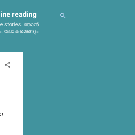
ine reading
time stories. ഞാൻ
ം. ലോകമെങ്ങും
െ