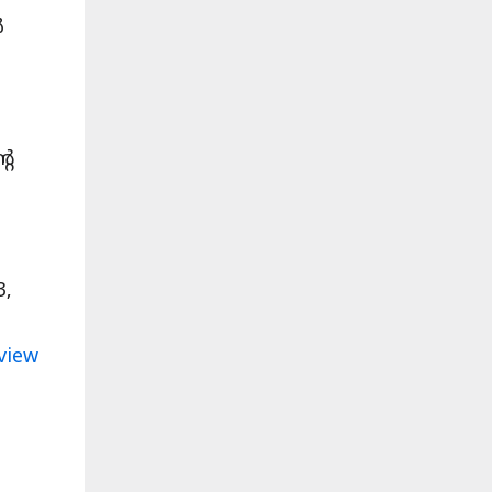
ൽ
ം
റെ
3,
view