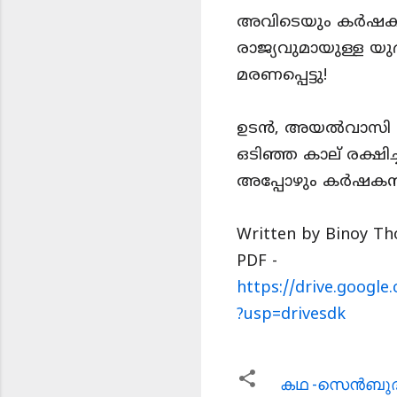
അവിടെയും കർഷകൻ മ
രാജ്യവുമായുള്ള യു
മരണപ്പെട്ടു!
ഉടൻ, അയൽവാസി ഓട
ഒടിഞ്ഞ കാല് രക്ഷിച്
അപ്പോഴും കർഷകൻ മി
Written by Binoy Th
PDF -
https://drive.googl
?usp=drivesdk
കഥ -സെന്‍ബുദ