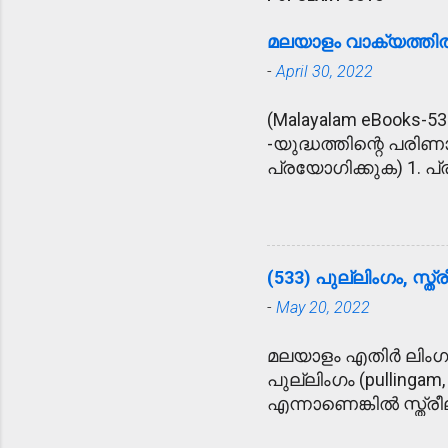
മലയാളം വാക്യത്ത
-
April 30, 2022
(Malayalam eBooks-53
-യുദ്ധത്തിന്റെ പരിണ
പ്രയോഗിക്കുക) 1. പ്ര
ഉദ്യോഗസ്ഥനെ പ്രീണിപ
അപകട വാർത്ത കേട്ട്
കൂട്ടുകാരുടെ ഹൃദയോന്
ആശ്ലേഷിക്കുക - ഓട
(533) പുല്ലിംഗം, സ്ത്
ആശ്ലേഷിച്ചു. 5. 
-
May 20, 2022
സാക്ഷിയായി. 6. വ്
വ്യതിഥനായി. 7. പേടിച
മലയാളം എതിർ ലിംഗ
ഓടിയൊളിച്ചു. 8. ലം
പുല്ലിംഗം (pullingam,
9. നിറവേറ്റുക - അമ്
എന്നാണെങ്കിൽ സ്ത്രീല
10. ശുണ്ഠി - പുതി
സ്‌ത്രീപുരുഷഭേദം ത
ശുണ്ഠിയെടുത്തു. 11.