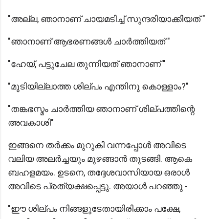
"അല്ല, ഞാനാണ് ചായമടിച്ച് സുന്ദരിയാക്കിയത് "
"ഞാനാണ് ആഭരണങ്ങൾ ചാർത്തിയത് "
"ഹേയ്, പട്ടുചേല തുന്നിയത് ഞാനാണ് "
"മുടിയില്ലാത്ത ശില്പം എന്തിനു കൊള്ളാം?"
"തങ്കഭസ്മം ചാർത്തിയ ഞാനാണ് ശില്പത്തിന്റെ
അവകാശി"
ഇങ്ങനെ തർക്കം മുറുകി വന്നപ്പോൾ അവിടെ
വലിയ അലർച്ചയും മുഴങ്ങാൻ തുടങ്ങി. ആകെ
ബഹളമയം. ഉടനെ, തദ്ദേശവാസിയായ ഒരാൾ
അവിടെ പ്രത്യക്ഷപ്പെട്ടു. അയാൾ പറഞ്ഞു -
"ഈ ശില്പം നിങ്ങളുടേതായിരിക്കാം പക്ഷേ,