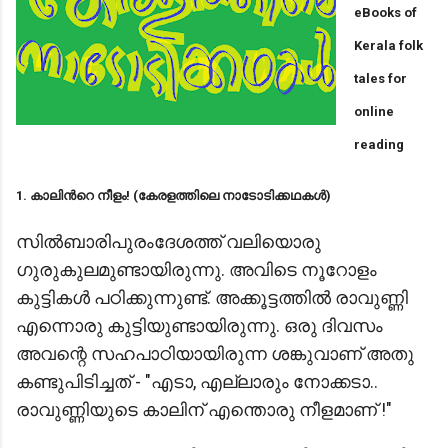
eBooks of
Kerala folk
tales for
online
reading
1. കാലിന്‍റെ നീളം! (കേരളത്തിലെ നാടോടിക്കഥകള്‍)
സിൽബാരിപുരംദേശത്ത് വലിയൊരു
ഗുരുകുലമുണ്ടായിരുന്നു. അവിടെ നൂറോളം
കുട്ടികൾ പഠിക്കുന്നുണ്ട്. അക്കൂട്ടത്തിൽ രാവുണ്ണി
എന്നൊരു കുട്ടിയുണ്ടായിരുന്നു.
ഒരു ദിവസം
അവന്റെ സഹപാഠിയായിരുന്ന ശങ്കുവാണ് അതു
കണ്ടുപിടിച്ചത് - "എടാ, എല്ലാരും നോക്കടാ..
രാവുണ്ണിയുടെ കാലിന് എന്തൊരു നീളമാണ് !"