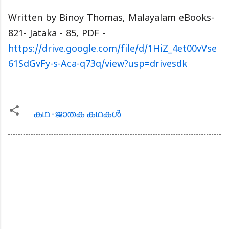
Written by Binoy Thomas, Malayalam eBooks-
821- Jataka - 85, PDF -
https://drive.google.com/file/d/1HiZ_4et00vVse
61SdGvFy-s-Aca-q73q/view?usp=drivesdk
കഥ -ജാതക കഥകള്‍