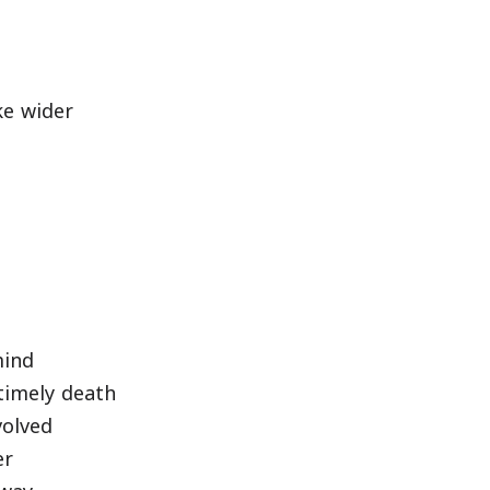
e wider
mind
mely death
olved
er