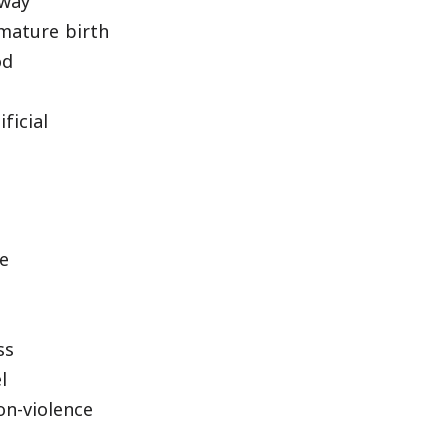
away
ture birth
od
ficial
e
ss
l
n-violence