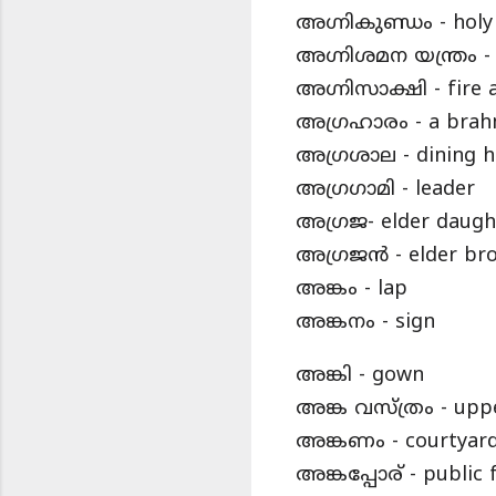
അഗ്നികുണ്ഡം - holy
അഗ്നിശമന യന്ത്രം - 
അഗ്നിസാക്ഷി - fire 
അഗ്രഹാരം - a brahm
അഗ്രശാല - dining ha
അഗ്രഗാമി - leader
അഗ്രജ- elder daugh
അഗ്രജൻ - elder bro
അങ്കം - lap
അങ്കനം - sign
അങ്കി - gown
അങ്ക വസ്ത്രം - uppe
അങ്കണം - courtyar
അങ്കപ്പോര് - public 