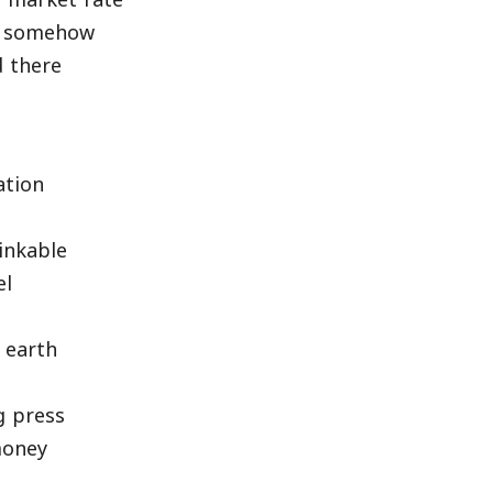
 market rate
 somehow
d there
tion
inkable
el
f earth
g press
money