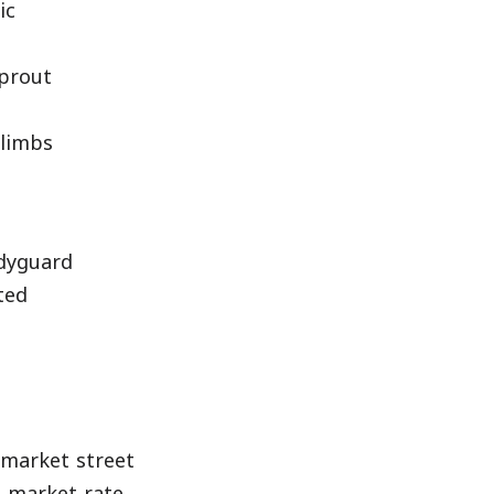
ic
prout
limbs
yguard
ted
market street