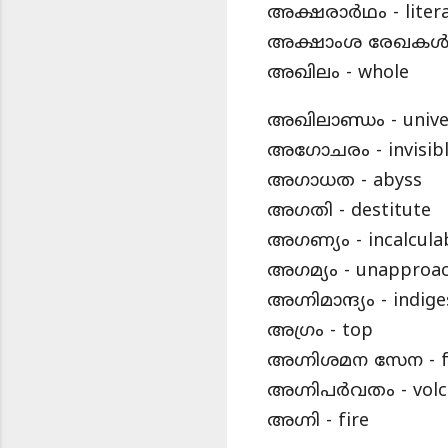
അക്ഷരാർഥം - litera
അക്ഷാംശ രേഖകൾ - Pa
അഖിലം - whole
അഖിലാണ്ഡം - unive
അഗോചരം - invisib
അഗാധത - abyss
അഗതി - destitute
അഗണ്യം - incalcula
അഗമ്യം - unapproac
അഗ്നിമാന്ദ്യം - indig
അഗ്രം - top
അഗ്നിശമന സേന - fi
അഗ്നിപർവതം - volc
അഗ്നി - fire