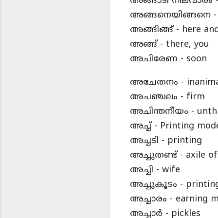
അങ്ങാടി നിലവാരം -
അങ്ങനെയിങ്ങനെ -
അങ്ങിങ്ങ് - here an
അങ്ങ് - there, you
അചിരേണ - soon
അചേതനം - inanima
അചഞ്ചലം - firm
അചിന്തനീയം - unth
അച്ച് - Printing mod
അച്ചടി - printing
അച്ചുതണ്ട് - axile o
അച്ചി - wife
അച്ചുകൂടം - printin
അച്ചാരം - earning 
അച്ചാർ - pickles