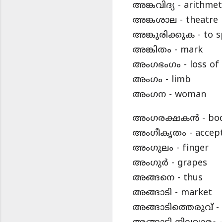
അങ്കവിദ്യ - arithmet
അങ്കശാല - theatre
അങ്കുരിക്കുക - to s
അങ്കിതം - mark
അംഗഭംഗം - loss of 
അംഗം - limb
അംഗന - woman
അംഗരക്ഷകൻ - bod
അംഗീകൃതം - accep
അംഗുലം - finger
അംഗുർ - grapes
അങ്ങനെ - thus
അങ്ങാടി - market
അങ്ങാടിത്തെരുവ് - 