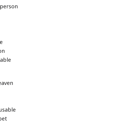
person
e
on
able
aven
usable
bet