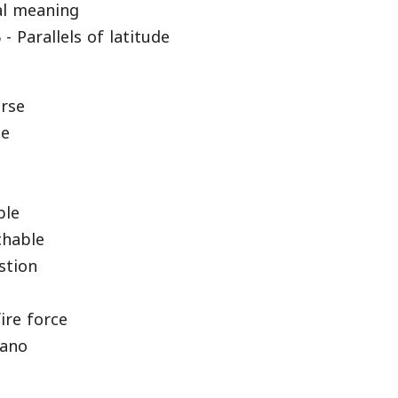
l meaning
rallels of latitude
rse
le
ble
hable
estion
re force
ano