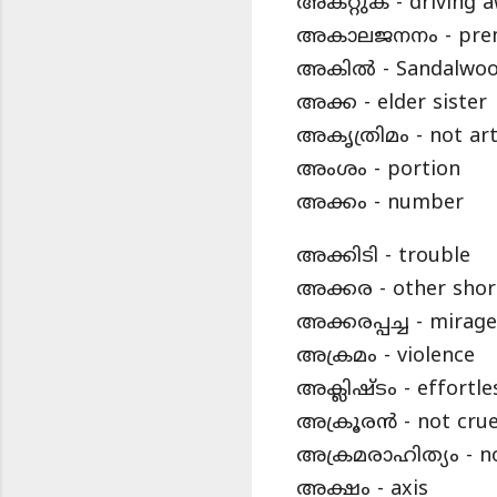
അകറ്റുക - driving 
അകാലജനനം - prema
അകിൽ - Sandalwo
അക്ക - elder sister
അകൃത്രിമം - not arti
അംശം - portion
അക്കം - number
അക്കിടി - trouble
അക്കര - other shor
അക്കരപ്പച്ച - mirage
അക്രമം - violence
അക്ലിഷ്ടം - effortle
അക്രൂരൻ - not crue
അക്രമരാഹിത്യം - no
അക്ഷം - axis