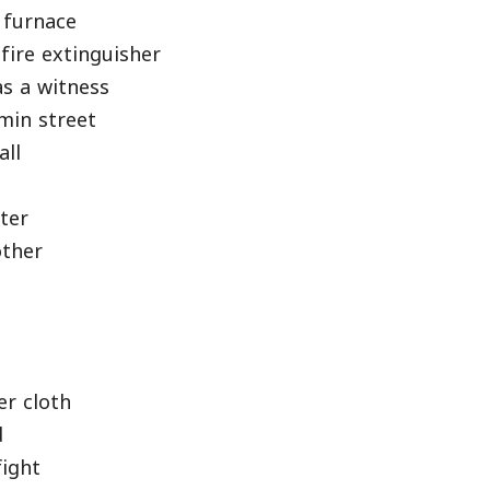
 furnace
fire extinguisher
as a witness
in street
ll
ter
ther
r cloth
d
fight