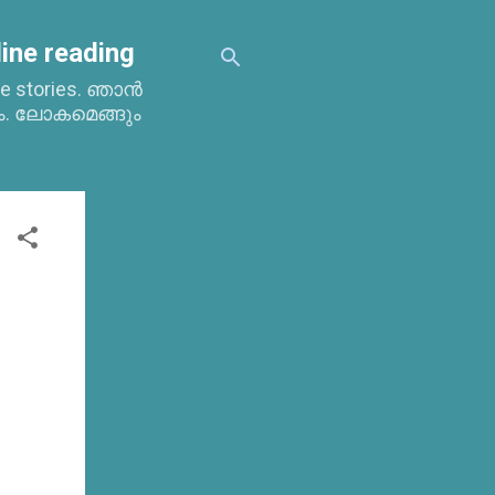
ine reading
time stories. ഞാൻ
ം. ലോകമെങ്ങും