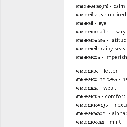
അക്ഷോഭ്യൻ - calm 
അക്ഷീണം - untired
അക്ഷി - eye
അക്ഷാവലി - rosary
അക്ഷാംശം - latitud
അക്ഷരി- rainy seas
അക്ഷയം - imperish
അക്ഷരം - letter
അക്ഷയ ലോകം - he
അക്ഷമം - weak
അക്ഷതം - comfort
അക്ഷന്തവ്യം - inexc
അക്ഷരമാല - alpha
അക്ഷശാല - mint