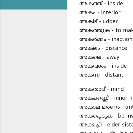
അകത്ത് - inside
അകം - interior
അകിട് - udder
അകത്തുക - to mak
അകർമ്മം - inaction
അകലം - distance
അകലെ - away
അകവശം - inside
അകന്ന - distant
അകതാര് - mind
അകക്കണ്ണ് - inner 
അകാല മരണം - unti
അകപ്പെടുക - be inv
അക്കച്ചി - elder sist