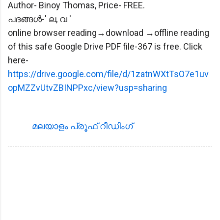
Author- Binoy Thomas, Price- FREE.
പദങ്ങള്‍-' ല, വ '
online browser reading→download →offline reading
of this safe Google Drive PDF file-367 is free. Click
here-
https://drive.google.com/file/d/1zatnWXtTsO7e1uv
opMZZvUtvZBINPPxc/view?usp=sharing
മലയാളം പ്രൂഫ്‌ റീഡിംഗ്