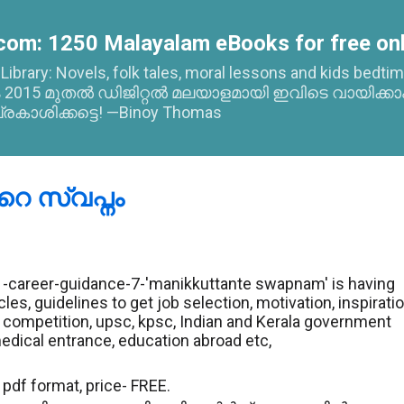
Skip to main content
com: 1250 Malayalam eBooks for free onl
l Library: Novels, folk tales, moral lessons and kids bed
015 മുതൽ ഡിജിറ്റൽ മലയാളമായി ഇവിടെ വായിക്കാ
്രകാശിക്കട്ടെ! —Binoy Thomas
‍റെ സ്വപ്നം
career-guidance-7-'manikkuttante swapnam' is having
cles, guidelines to get job selection, motivation, inspiratio
n, competition, upsc, kpsc, Indian and Kerala government
 medical entrance, education abroad etc,
pdf format, price- FREE.