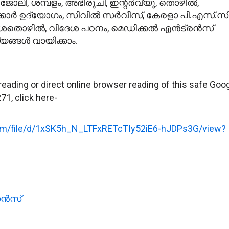
ോലി, ശമ്പളം, അഭിരുചി, ഇന്റര്‍വ്യൂ, തൊഴില്‍,
്കാര്‍ ഉദ്യോഗം, സിവില്‍ സര്‍വീസ്, കേരളാ പി.എസ്‌.സി
ശതൊഴില്‍, വിദേശ പഠനം, മെഡിക്കല്‍ എന്‍ട്രന്‍സ്
ങ്ങള്‍ വായിക്കാം.
reading or direct online browser reading of this safe Goo
71, click here-
.com/file/d/1xSK5h_N_LTFxRETcTIy52iE6-hJDPs3G/view?
്‍സ്