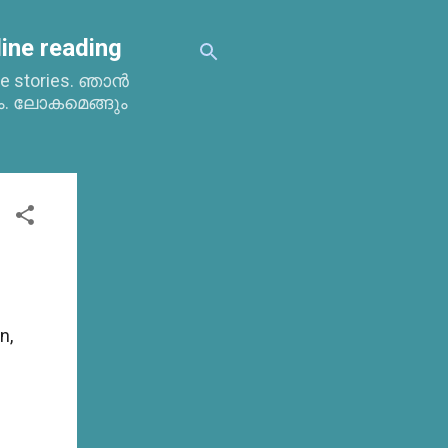
ine reading
time stories. ഞാൻ
ം. ലോകമെങ്ങും
n,