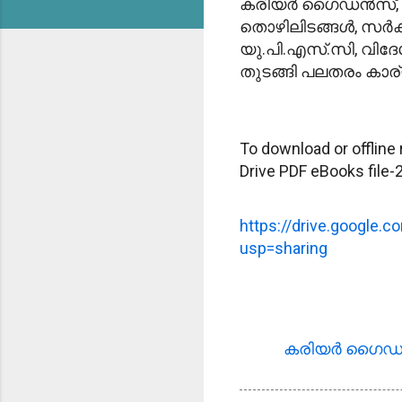
കരിയര്‍ ഗൈഡന്‍സ്, ജ
തൊഴിലിടങ്ങള്‍, സര്‍ക
യു.പി.എസ്‌.സി, വിദേ
തുടങ്ങി പലതരം കാര്യ
To download or offline 
Drive PDF eBooks file-2
https://drive.google
usp=sharing
കരിയര്‍ ഗൈഡന