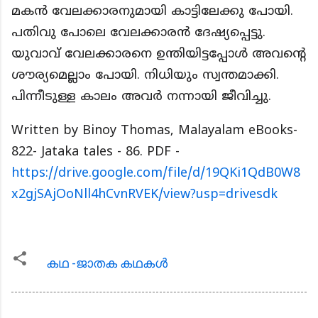
മകൻ വേലക്കാരനുമായി കാട്ടിലേക്കു പോയി.
പതിവു പോലെ വേലക്കാരൻ ദേഷ്യപ്പെട്ടു.
യുവാവ് വേലക്കാരനെ ഉന്തിയിട്ടപ്പോൾ അവന്റെ
ശൗര്യമെല്ലാം പോയി. നിധിയും സ്വന്തമാക്കി.
പിന്നീടുള്ള കാലം അവർ നന്നായി ജീവിച്ചു.
Written by Binoy Thomas, Malayalam eBooks-
822- Jataka tales - 86. PDF -
https://drive.google.com/file/d/19QKi1QdB0W8
x2gjSAjOoNll4hCvnRVEK/view?usp=drivesdk
കഥ -ജാതക കഥകള്‍