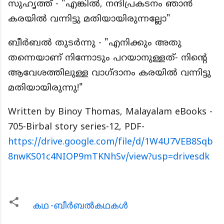
സുഹൃത്ത് - "എങ്കിൽ, നന്ദിപ്രകടനം ഞാൻ
കരയിൽ വന്നിട്ടു മതിയായിരുന്നല്ലോ"
ബീർബൽ തുടർന്നു - "എനിക്കും അതു
തന്നെയാണ് നിന്നോടും പറയാനുള്ളത്- നിന്റെ
ആവേശത്തിലുള്ള വാഗ്ദാനം കരയിൽ വന്നിട്ടു
മതിയായിരുന്നു!"
Written by Binoy Thomas, Malayalam eBooks -
705-Birbal story series-12, PDF-
https://drive.google.com/file/d/1W4U7VEB8Sqb
8nwKS01c4NIOP9mTKNhSv/view?usp=drivesdk
കഥ -ബീര്‍ബല്‍കഥകള്‍