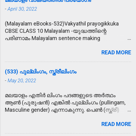
-
April 30, 2022
(Malayalam eBooks-532)Vakyathil prayogikkuka
CBSE CLASS 10 Malayalam -യുദ്ധത്തിന്റെ
പരിണാമം Malayalam sentence making
(വാക്യത്തിൽ പ്രയോഗിക്കുക) 1. പ്രീണിപ്പിക്കുക -
READ MORE
കാര്യം സാധിക്കാൻ വേണ്ടി രാമു
ഉദ്യോഗസ്ഥനെ പ്രീണിപ്പിക്കാൻ ശ്രമിച്ചു. 2.
മോഹാലസ്യപ്പെടുക - മകന്റെ അപകട വാർത്ത
(533) പുല്ലിംഗം, സ്ത്രീലിംഗം
കേട്ട് അമ്മ മോഹാലസ്യപ്പെട്ടു. 3. ഹൃദയോന്നതി -
-
May 20, 2022
കൂട്ടുകാരുടെ ഹൃദയോന്നതി മൂലം രാമുവിന്
പുതിയ വീട് ലഭിച്ചു. 4. ആശ്ലേഷിക്കുക -
മലയാളം എതിർ ലിംഗം പദങ്ങളുടെ അർത്ഥം
ഓട്ടമൽസരത്തിൽ സമ്മാനം കിട്ടിയ രാമുവിനെ
ആൺ (പുരുഷൻ) എങ്കിൽ പുല്ലിംഗം (pullingam,
അമ്മ ആശ്ലേഷിച്ചു. 5. ജനസഹസ്രം - തൃശൂർ
Masculine gender) എന്നാകുന്നു. പെൺ (സ്ത്രീ)
പൂരത്തിന് ജനസഹസ്രങ്ങൾ സാക്ഷിയായി. 6.
എന്നാണെങ്കിൽ സ്ത്രീലിംഗം (sthreelingam,
വ്യതിഥനാകുക - പരീക്ഷയിൽ മാർക്കു
READ MORE
feminine gender) ആകുന്നു. സ്‌ത്രീപുരുഷഭേദം
കുറഞ്ഞതിൽ രാമു വ്യതിഥനായി. 7. പേടിച്ചരണ്ടു -
തിരിച്ചു പറയാൻ പറ്റാത്തവയെ നപുംസകലിംഗം
പോലീസിനെ കണ്ട കള്ളന്മാർ പേടിച്ചരണ്ട്