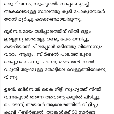
ഒരു ദിവസം, സുഹൃത്തിനൊപ്പം കുറച്ച്
അകലെയുള്ള സ്ഥലത്തു കൂടി പോകുമ്പോൾ
തോട് മുറിച്ചു കടക്കണമായിരുന്നു.
ദുർബലമായ തടിപ്പാലത്തിന് വീതി ഒട്ടും
ഇല്ലെന്നു മാത്രമല്ല, രണ്ടു പേർ ഒന്നിച്ചു
കയറിയാൽ ചിലപ്പോൾ ഒടിഞ്ഞു വീണെന്നും
വരാം. ആദ്യം, ബീർബൽ പാലത്തിലൂടെ
അപ്പുറം കടന്നു. പക്ഷേ, രണ്ടാമൻ കാൽ
വഴുതി ആഴമുള്ള തോട്ടിലെ വെള്ളത്തിലേക്കു
വീണു!
ഉടൻ, ബീർബൽ കൈ നീട്ടി സുഹൃത്ത് നീന്തി
വന്നപ്പോൾ തന്നെ അവന്റെ കയ്യിൽ പിടിച്ചു.
പെട്ടെന്ന്, അയാൾ ആവേശത്തിൽ വിളിച്ചു
കൂവി -"ബീർബൽ, താങ്കൾക്ക് 50 സ്വർണ്ണ