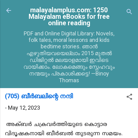
Skip to main content
malayalamplus.com: 1250
Malayalam eBooks for free
online reading
PDF and Online Digital Library: Novels,
folk tales, moral lessons and kids
bedtime stories. ഞാൻ
എഴുതിയവയെല്ലാം 2015 മുതൽ
ഡിജിറ്റൽ മലയാളമായി ഇവിടെ
വായിക്കാം. ലോകമെങ്ങും സ്നേഹവും
നന്മയും പ്രകാശിക്കട്ടെ! —Binoy
Thomas
(705) ബീർബലിന്റെ നന്ദി
-
May 12, 2023
അക്ബർ ചക്രവർത്തിയുടെ കൊട്ടാര
വിദൂഷകനായി ബീർബൽ തുടരുന്ന സമയം.