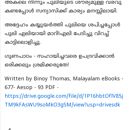
അകലെ നിന്നും പുലിയുടെ ശൗര്യമുള്ള വരവു
കണ്ടപ്പോൾ സന്യാസിക്ക് കാര്യം മനസ്സിലായി.
അദ്ദേഹം കയ്യുയർത്തി പുലിയെ ശപിച്ചപ്പോൾ
പുലി എലിയായി മാറി!എലി പേടിച്ചു വിറച്ച്
കാട്ടിലൊളിച്ചു.
ഗുണപാഠം - സഹായിച്ചവരെ ഉപദ്രവിക്കാൻ
ഒരിക്കലും ശ്രമിക്കരുതേ!
Written by Binoy Thomas, Malayalam eBooks -
677- Aesop - 93 PDF -
https://drive.google.com/file/d/1P16hbtOflV85j
TM9kFAsWU9soMkO3gSM/view?usp=drivesdk