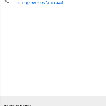
കഥ -ഈസോപ് കഥകള്‍