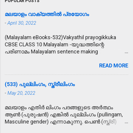
POPULAR POSTS
മലയാളം വാക്യത്തിൽ പ്രയോഗം
-
April 30, 2022
(Malayalam eBooks-532)Vakyathil prayogikkuka
CBSE CLASS 10 Malayalam -യുദ്ധത്തിന്റെ
പരിണാമം Malayalam sentence making
(വാക്യത്തിൽ പ്രയോഗിക്കുക) 1. പ്രീണിപ്പിക്കുക -
READ MORE
കാര്യം സാധിക്കാൻ വേണ്ടി രാമു
ഉദ്യോഗസ്ഥനെ പ്രീണിപ്പിക്കാൻ ശ്രമിച്ചു. 2.
മോഹാലസ്യപ്പെടുക - മകന്റെ അപകട വാർത്ത
(533) പുല്ലിംഗം, സ്ത്രീലിംഗം
കേട്ട് അമ്മ മോഹാലസ്യപ്പെട്ടു. 3. ഹൃദയോന്നതി -
-
May 20, 2022
കൂട്ടുകാരുടെ ഹൃദയോന്നതി മൂലം രാമുവിന്
പുതിയ വീട് ലഭിച്ചു. 4. ആശ്ലേഷിക്കുക -
മലയാളം എതിർ ലിംഗം പദങ്ങളുടെ അർത്ഥം
ഓട്ടമൽസരത്തിൽ സമ്മാനം കിട്ടിയ രാമുവിനെ
ആൺ (പുരുഷൻ) എങ്കിൽ പുല്ലിംഗം (pullingam,
അമ്മ ആശ്ലേഷിച്ചു. 5. ജനസഹസ്രം - തൃശൂർ
Masculine gender) എന്നാകുന്നു. പെൺ (സ്ത്രീ)
പൂരത്തിന് ജനസഹസ്രങ്ങൾ സാക്ഷിയായി. 6.
എന്നാണെങ്കിൽ സ്ത്രീലിംഗം (sthreelingam,
വ്യതിഥനാകുക - പരീക്ഷയിൽ മാർക്കു