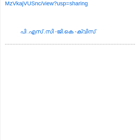
MzVkajVUSnc/view?usp=sharing
പി .എസ്‌ .സി -ജി.കെ -ക്വിസ്