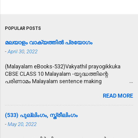
POPULAR POSTS
മലയാളം വാക്യത്തിൽ പ്രയോഗം
-
April 30, 2022
(Malayalam eBooks-532)Vakyathil prayogikkuka
CBSE CLASS 10 Malayalam -യുദ്ധത്തിന്റെ
പരിണാമം Malayalam sentence making
(വാക്യത്തിൽ പ്രയോഗിക്കുക) 1. പ്രീണിപ്പിക്കുക -
READ MORE
കാര്യം സാധിക്കാൻ വേണ്ടി രാമു
ഉദ്യോഗസ്ഥനെ പ്രീണിപ്പിക്കാൻ ശ്രമിച്ചു. 2.
മോഹാലസ്യപ്പെടുക - മകന്റെ അപകട വാർത്ത
(533) പുല്ലിംഗം, സ്ത്രീലിംഗം
കേട്ട് അമ്മ മോഹാലസ്യപ്പെട്ടു. 3. ഹൃദയോന്നതി -
-
May 20, 2022
കൂട്ടുകാരുടെ ഹൃദയോന്നതി മൂലം രാമുവിന്
പുതിയ വീട് ലഭിച്ചു. 4. ആശ്ലേഷിക്കുക -