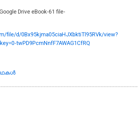
Google Drive eBook-61 file-
com/file/d/0Bx95kjma05ciaHJXbktiTl95RVk/view?
cekey=0-twPD9PcmNnfF7AWAG1CfRQ
കഥകള്‍