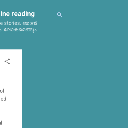
ine reading
time stories. ഞാൻ
ം. ലോകമെങ്ങും
of
ned
l