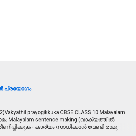
ിൽ പ്രയോഗം
2)Vakyathil prayogikkuka CBSE CLASS 10 Malayalam
ാമം Malayalam sentence making (വാക്യത്തിൽ
ീണിപ്പിക്കുക - കാര്യം സാധിക്കാൻ വേണ്ടി രാമു
്പിക്കാൻ ശ്രമിച്ചു. 2. മോഹാലസ്യപ്പെടുക - മകന്റെ