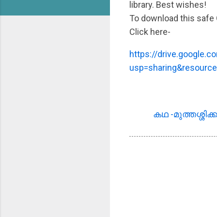
library. Best wishes!
To download this safe 
Click here-
https://drive.google.
usp=sharing&resour
കഥ -മുത്തശ്ശിക്