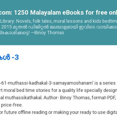
Skip to main content
com: 1250 Malayalam eBooks for free onl
l Library: Novels, folk tales, moral lessons and kids bed
015 മുതൽ ഡിജിറ്റൽ മലയാളമായി ഇവിടെ വായിക്കാ
്രകാശിക്കട്ടെ! —Binoy Thomas
ള്‍ -3
-61-muthassi-kadhakal-3-samayamoshanam' is a series 
rt moral bed time stories for a quality life specially desig
ional muthassikathakal. Author- Binoy Thomas, format-PDF,
 price-free.
 future offline reading or making your ready to use digita