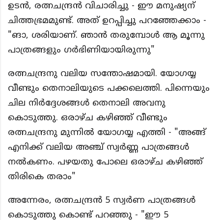
ഉടൻ, രത്നചന്ദ്രൻ വിചാരിച്ചു - ഈ മനുഷ്യന്
ചിത്തഭ്രമമുണ്ട്. അത് ഉറപ്പിച്ചു പറഞ്ഞേക്കാം -
"ങാ, ശരിയാണ്. ഞാൻ തരുമ്പോൾ ആ മൂന്നു
പാത്രങ്ങളും ഗർഭിണിയായിരുന്നു"
രത്നചന്ദ്രനു വലിയ സന്തോഷമായി. യോഗയ്യ
വീണ്ടും തെനാലിയുടെ പക്കലെത്തി. പിന്നെയും
ചില നിർദ്ദേശങ്ങൾ തെനാലി അവനു
കൊടുത്തു. ഒരാഴ്ച കഴിഞ്ഞ് വീണ്ടും
രത്നചന്ദ്രനു മുന്നിൽ യോഗയ്യ എത്തി - "അങ്ങ്
എനിക്ക് വലിയ അഞ്ച് സ്വർണ്ണ പാത്രങ്ങൾ
നൽകണം. പഴയതു പോലെ ഒരാഴ്ച കഴിഞ്ഞ്
തിരികെ തരാം"
അന്നേരം, രത്നചന്ദ്രൻ 5 സ്വർണ പാത്രങ്ങൾ
കൊടുത്തു കൊണ്ട് പറഞ്ഞു - "ഈ 5