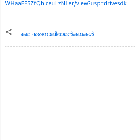
WHaaEF5ZfQhiceuLzNLer/view?usp=drivesdk
കഥ -തെനാലിരാമന്‍കഥകള്‍