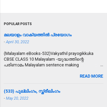
POPULAR POSTS
മലയാളം വാക്യത്തിൽ പ്രയോഗം
-
April 30, 2022
(Malayalam eBooks-532)Vakyathil prayogikkuka
CBSE CLASS 10 Malayalam -യുദ്ധത്തിന്റെ
പരിണാമം Malayalam sentence making
(വാക്യത്തിൽ പ്രയോഗിക്കുക) 1. പ്രീണിപ്പിക്കുക -
READ MORE
കാര്യം സാധിക്കാൻ വേണ്ടി രാമു
ഉദ്യോഗസ്ഥനെ പ്രീണിപ്പിക്കാൻ ശ്രമിച്ചു. 2.
മോഹാലസ്യപ്പെടുക - മകന്റെ അപകട വാർത്ത
(533) പുല്ലിംഗം, സ്ത്രീലിംഗം
കേട്ട് അമ്മ മോഹാലസ്യപ്പെട്ടു. 3. ഹൃദയോന്നതി -
-
May 20, 2022
കൂട്ടുകാരുടെ ഹൃദയോന്നതി മൂലം രാമുവിന്
പുതിയ വീട് ലഭിച്ചു. 4. ആശ്ലേഷിക്കുക -