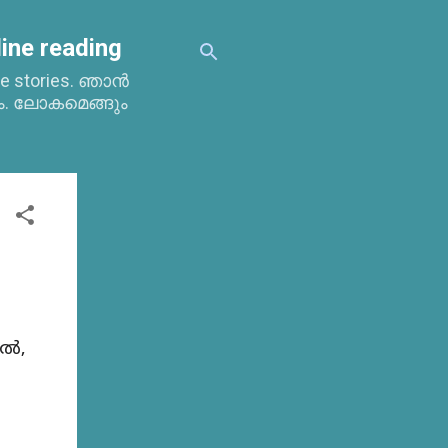
ine reading
time stories. ഞാൻ
ം. ലോകമെങ്ങും
കൽ,