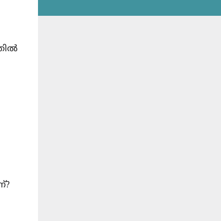
,
അതിൽ
ണ്?