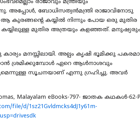
െല്ലാം രാജാവും മന്ത്രിയും
ന്നു. അപ്പോൾ, ബോധിസത്വൻമന്ത്രി രാജാവിനോടു
 ആ കുരങ്ങന്റെ കയ്യിൽ നിന്നും പോയ ഒരു മുതിര
് കയ്യിലുള്ള മുതിര അത്രയും കളഞ്ഞത്. മനുഷ്യരു
കാര്യം മനസ്സിലായി. അല്പം കൃഷി ഭൂമിക്കു പകരമ
്കാൻ ശ്രമിക്കുമ്പോൾ ഏറെ ആൾനാശവും
ുമെന്നുള്ള സൂചനയാണ് എന്നു ഗ്രഹിച്ചു. അവർ
Thomas, Malayalam eBooks-797- ജാതക കഥകൾ-62-
e.com/file/d/1sz21Gvldmcks4dJ1y61m-
usp=drivesdk