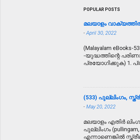
POPULAR POSTS
മലയാളം വാക്യത്ത
-
April 30, 2022
(Malayalam eBooks-53
-യുദ്ധത്തിന്റെ പരിണ
പ്രയോഗിക്കുക) 1. പ്ര
ഉദ്യോഗസ്ഥനെ പ്രീണിപ
അപകട വാർത്ത കേട്ട്
കൂട്ടുകാരുടെ ഹൃദയോന്
ആശ്ലേഷിക്കുക - ഓട
(533) പുല്ലിംഗം, സ്ത്
ആശ്ലേഷിച്ചു. 5. 
-
May 20, 2022
സാക്ഷിയായി. 6. വ്
വ്യതിഥനായി. 7. പേടിച
മലയാളം എതിർ ലിംഗ
ഓടിയൊളിച്ചു. 8. ലം
പുല്ലിംഗം (pullingam,
9. നിറവേറ്റുക - അമ്
എന്നാണെങ്കിൽ സ്ത്രീല
10. ശുണ്ഠി - പുതി