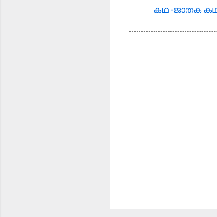
കഥ -ജാതക കഥ