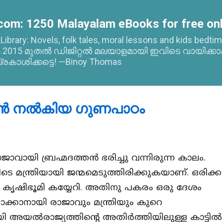
Skip to main content
com: 1250 Malayalam eBooks for free onl
l Library: Novels, folk tales, moral lessons and kids bed
015 മുതൽ ഡിജിറ്റൽ മലയാളമായി ഇവിടെ വായിക്കാ
്രകാശിക്കട്ടെ! —Binoy Thomas
്ങൻ നൽകിയ ഗുണപാഠം
ായി ബ്രഹ്മദത്തൻ ഭരിച്ചു വന്നിരുന്ന കാലം.
മന്ത്രിയായി ജന്മമെടുത്തിരിക്കുകയാണ്. ഒരിക്
കൃഷിഭൂമി കയ്യേറി. അതിനു പകരം ഒരു ദേശം
്കാനായി രാജാവും മന്ത്രിയും കുറെ
യി അയൽരാജ്യത്തിന്റെ അതിർത്തിയിലുള്ള കാട്ടിൽ