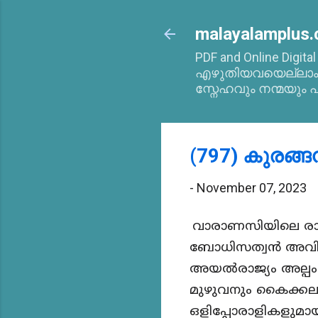
malayalamplus.
PDF and Online Digita
എഴുതിയവയെല്ലാം 2
സ്നേഹവും നന്മയും പ
(797) കുരങ
-
November 07, 2023
വാരാണസിയിലെ രാജാവ
ബോധിസത്വൻ അവിടെ 
അയൽരാജ്യം അല്പം 
മുഴുവനും കൈക്കലാക
ഒളിപ്പോരാളികളുമാ