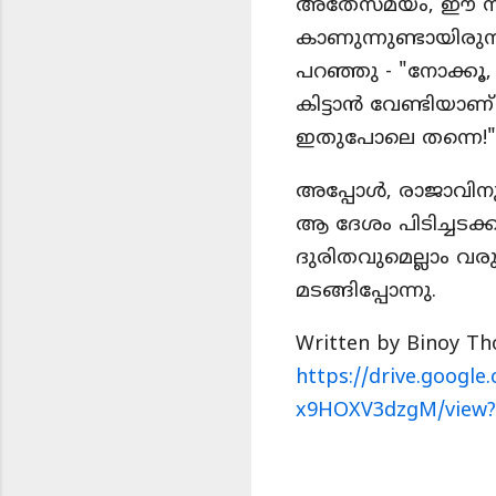
അതേസമയം, ഈ സംഭവമ
കാണുന്നുണ്ടായിരു
പറഞ്ഞു - "നോക്കൂ,
കിട്ടാൻ വേണ്ടിയാണ
ഇതുപോലെ തന്നെ!"
അപ്പോൾ, രാജാവിനു 
ആ ദേശം പിടിച്ചടക
ദുരിതവുമെല്ലാം വര
മടങ്ങിപ്പോന്നു.
Written by Binoy 
https://drive.googl
x9HOXV3dzgM/view?