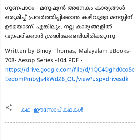
ഗുണപാഠം - മനുഷ്യൻ അനേകം കാര്യങ്ങൾ
ഒരുമിച്ച് പ്രവർത്തിപ്പിക്കാൻ കഴിവുള്ള മനസ്സിന്
ഉടമയാണ്. എങ്കിലും, നല്ല കാര്യങ്ങളിൽ
വ്യാപരിക്കാൻ ശ്രദ്ധിക്കേണ്ടിയിരിക്കുന്നു.
Written by Binoy Thomas, Malayalam eBooks-
708- Aesop Series -104 PDF -
https://drive.google.com/file/d/1QC4Oghd0co5c
EedomPmbyJs4kWdZ8_OU/view?usp=drivesdk
കഥ -ഈസോപ് കഥകള്‍