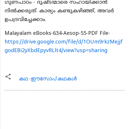
ഗുണപാഠം - ദുഷ്ടന്മാരെ സഹായിക്കാൻ
നിൽക്കരുത്. കാര്യം കണ്ടുകഴിഞ്ഞ്, അവർ
ഉപദ്രവിച്ചേക്കാം.
Malayalam eBooks-634-Aesop-55-PDF File-
https://drive.google.com/file/d/1OUm9rkzMejjf
godEBi2yXbdEpyvRLlt4/view?usp=sharing
കഥ -ഈസോപ് കഥകള്‍