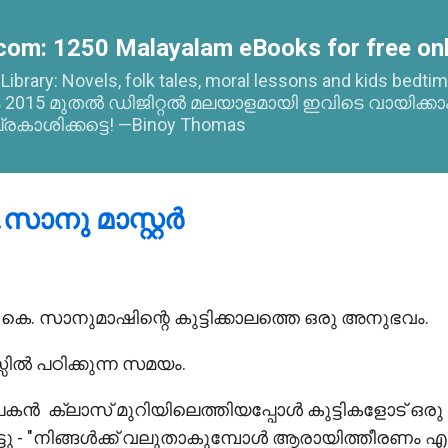
Skip to main content
com: 1250 Malayalam eBooks for free onl
l Library: Novels, folk tales, moral lessons and kids bed
015 മുതൽ ഡിജിറ്റൽ മലയാളമായി ഇവിടെ വായിക്കാ
്രകാശിക്കട്ടെ! —Binoy Thomas
സാനു മാസ്റ്റർ
ം.കെ. സാനുമാഷിന്റെ കുട്ടിക്കാലത്തെ ഒരു അനുഭവം.
്സിൽ പഠിക്കുന്ന സമയം.
ൻ ക്ലാസ് മുറിയിലെത്തിയപ്പോൾ കുട്ടികളോട് ഒരു
ടു - "നിങ്ങൾക്ക് വലുതാകുമ്പോൾ ആരായിത്തീരണം എന