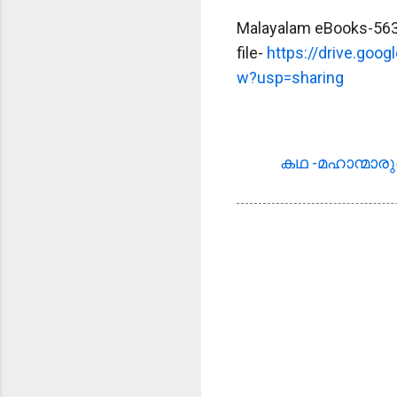
Malayalam eBooks-56
file-
https://drive.go
w?usp=sharing
കഥ -മഹാന്മാര