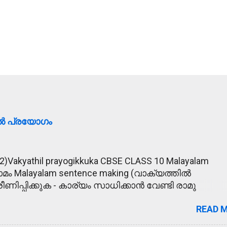
ിൽ പ്രയോഗം
2)Vakyathil prayogikkuka CBSE CLASS 10 Malayalam
ാമം Malayalam sentence making (വാക്യത്തിൽ
ീണിപ്പിക്കുക - കാര്യം സാധിക്കാൻ വേണ്ടി രാമു
്പിക്കാൻ ശ്രമിച്ചു. 2. മോഹാലസ്യപ്പെടുക - മകന്റെ
READ 
 അമ്മ മോഹാലസ്യപ്പെട്ടു. 3. ഹൃദയോന്നതി -
നതി മൂലം രാമുവിന് പുതിയ വീട് ലഭിച്ചു. 4.