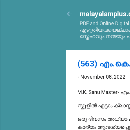
malayalamplus.
PDF and Online Digita
എഴുതിയവയെല്ലാം 2
സ്നേഹവും നന്മയും പ
(563) എം.കെ.
-
November 08, 2022
M.K. Sanu Master- എ
സ്കൂളിൽ എട്ടാം ക്ലാസ
ഒരു ദിവസം അധ്യാപക
കാര്യം ആവശ്യപ്പെട്