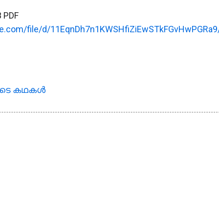
3 PDF
ogle.com/file/d/11EqnDh7n1KWSHfiZiEwSTkFGvHwPGRa9/
ുടെ കഥകള്‍