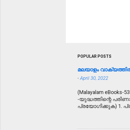
POPULAR POSTS
മലയാളം വാക്യത്ത
-
April 30, 2022
(Malayalam eBooks-53
-യുദ്ധത്തിന്റെ പരിണ
പ്രയോഗിക്കുക) 1. പ്ര
ഉദ്യോഗസ്ഥനെ പ്രീണിപ
അപകട വാർത്ത കേട്ട്
കൂട്ടുകാരുടെ ഹൃദയോന്