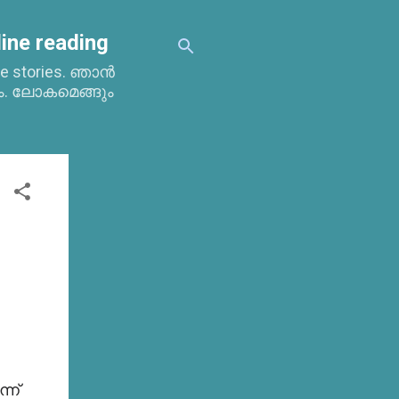
ine reading
time stories. ഞാൻ
ം. ലോകമെങ്ങും
്ന്