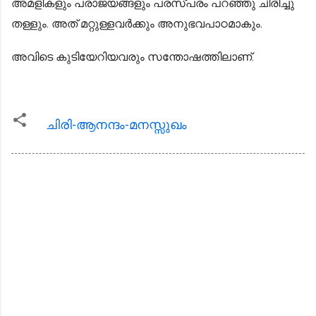
അമളികളും പരാജയങ്ങളും പരസ്പരം പറഞ്ഞു ചിരിച്ചു
തള്ളും. അത് മറ്റുള്ളവര്‍ക്കും അനുഭവപാഠമാകും.
അവിടെ കുടിയേറിയവരും സന്തോഷത്തിലാണ്.
ചിരി-ആനന്ദം-മനസ്സുഖം